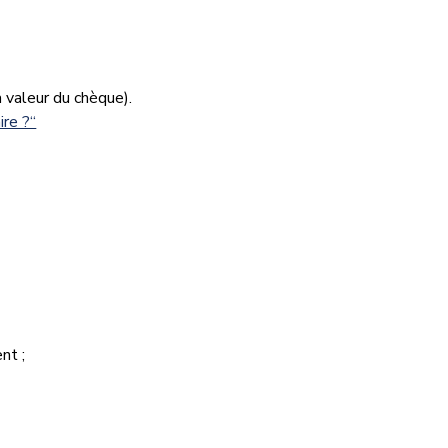
valeur du chèque).
re ?“
nt ;