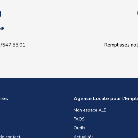
NE
/547.55.01
Remplissez notr
ires
Agence Locale pour l'Empl
Mon espace ALE
FAQS
Outils
de contact
Actualités