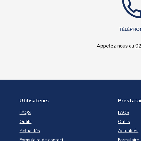
TÉLÉPHO
Appelez-nous au
02
Utilisateurs
Prestata
FAQS
FAQS
Outils
Outils
Actualités
Actualités
Formulaire de contact
Formulaire 